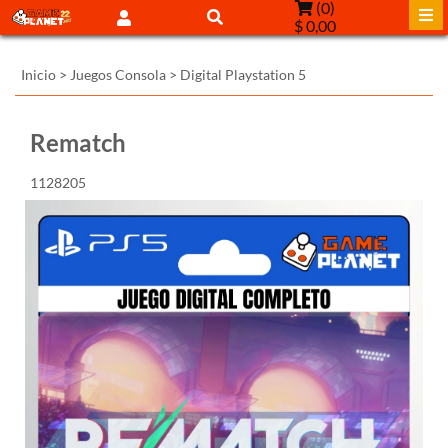
(
0
)
$ 0,00
Inicio
>
Juegos Consola
>
Digital Playstation 5
Rematch
1128205