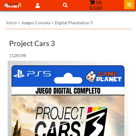
(
0
)
$ 0,00
Inicio
>
Juegos Consola
>
Digital Playstation 5
Project Cars 3
1128198