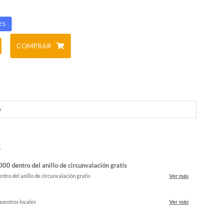
ES
COMPRAR
y
o
00 dentro del anillo de circunvalación gratis
ntro del anillo de circunvalación gratis
Ver más
nuestros locales
Ver más