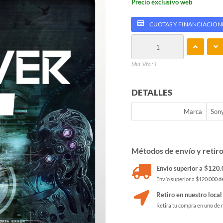
Precio exclusivo web
CUOTAS Y FINANCIACION
Min. Vta.: 1
DETALLES
Marca
Son
Métodos de envío y retir
Envío superior a $120.0
Envío superior a $120.000 de
Retiro en nuestro local
Retira tu compra en uno de 