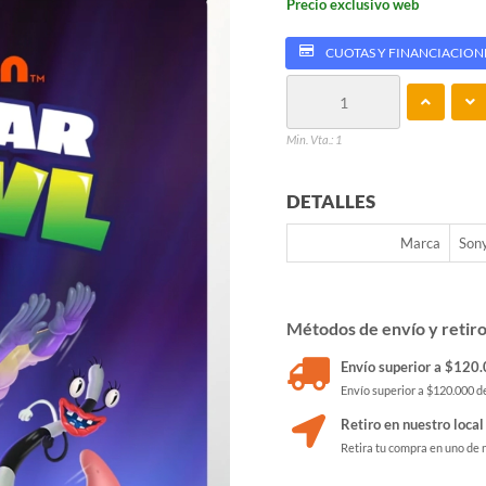
Precio exclusivo web
CUOTAS Y FINANCIACION
Min. Vta.: 1
DETALLES
Marca
Son
Métodos de envío y retir
Envío superior a $120.0
Envío superior a $120.000 de
Retiro en nuestro local
Retira tu compra en uno de 