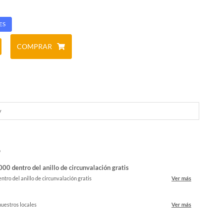
ES
COMPRAR
y
o
00 dentro del anillo de circunvalación gratis
ntro del anillo de circunvalación gratis
Ver más
nuestros locales
Ver más