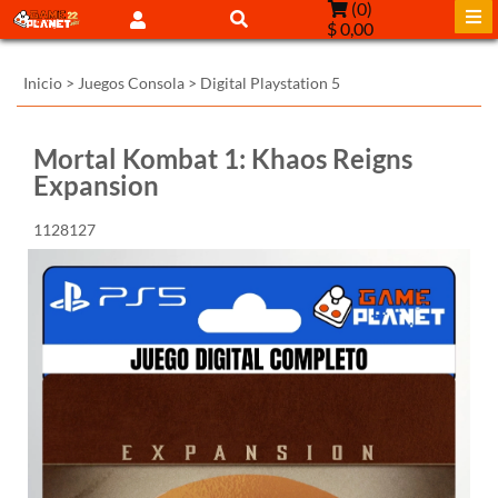
(
0
)
$ 0,00
Inicio
>
Juegos Consola
>
Digital Playstation 5
Mortal Kombat 1: Khaos Reigns
Expansion
1128127