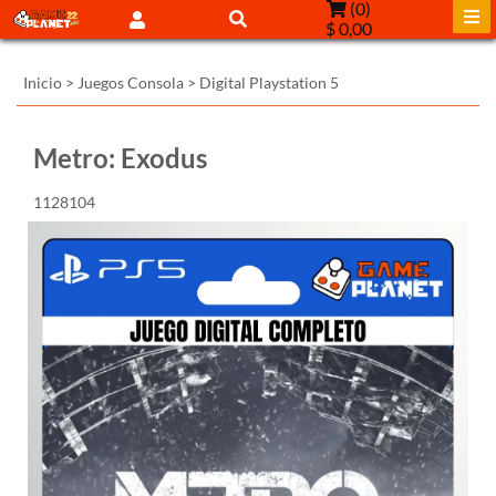
(
0
)
$ 0,00
Inicio
>
Juegos Consola
>
Digital Playstation 5
Metro: Exodus
1128104