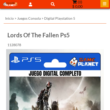
(
0
)
$ 0,00
Inicio
>
Juegos Consola
>
Digital Playstation 5
Lords Of The Fallen Ps5
1128078