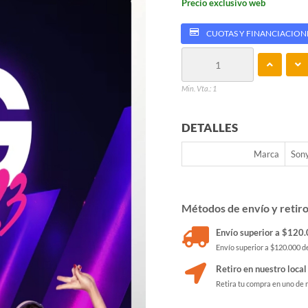
Precio exclusivo web
CUOTAS Y FINANCIACION
Min. Vta.: 1
DETALLES
Marca
Son
Métodos de envío y retir
Envío superior a $120.0
Envío superior a $120.000 de
Retiro en nuestro local
Retira tu compra en uno de 