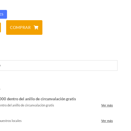
ES
COMPRAR
y
o
00 dentro del anillo de circunvalación gratis
ntro del anillo de circunvalación gratis
Ver más
nuestros locales
Ver más