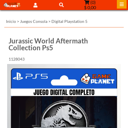
(
0
)
$ 0,00
Inicio
>
Juegos Consola
>
Digital Playstation 5
Jurassic World Aftermath
Collection Ps5
1128043