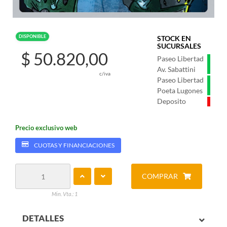
DISPONIBLE
STOCK EN
SUCURSALES
$ 50.820,00
Paseo Libertad
Av. Sabattini
c/iva
Paseo Libertad
Poeta Lugones
Deposito
Precio exclusivo web
CUOTAS Y FINANCIACIONES
COMPRAR
Min. Vta.: 1
DETALLES