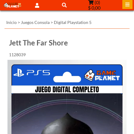
(
0
)
$ 0,00
Inicio
>
Juegos Consola
>
Digital Playstation 5
Jett The Far Shore
1128039