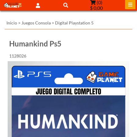
(
0
)
$ 0,00
Inicio
>
Juegos Consola
>
Digital Playstation 5
Humankind Ps5
1128026