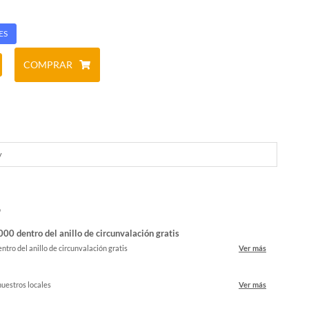
ES
COMPRAR
y
o
00 dentro del anillo de circunvalación gratis
ntro del anillo de circunvalación gratis
Ver más
nuestros locales
Ver más