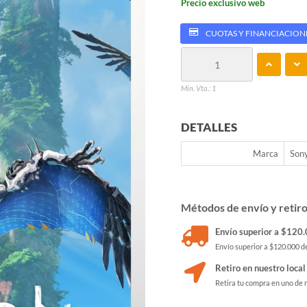
Precio exclusivo web
CUOTAS Y FINANCIACION
Min. Vta.: 1
DETALLES
Marca
Son
Métodos de envío y retir
Envío superior a $120.0
Envío superior a $120.000 de
Retiro en nuestro local
Retira tu compra en uno de 