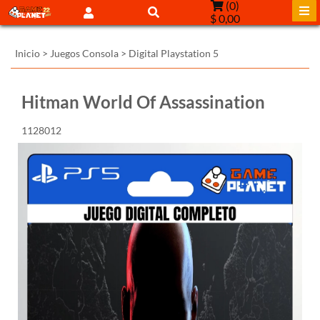
(
0
)
$ 0,00
Inicio
>
Juegos Consola
>
Digital Playstation 5
Hitman World Of Assassination
1128012