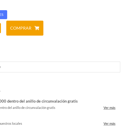
ES
COMPRAR
y
o
00 dentro del anillo de circunvalación gratis
ntro del anillo de circunvalación gratis
Ver más
nuestros locales
Ver más