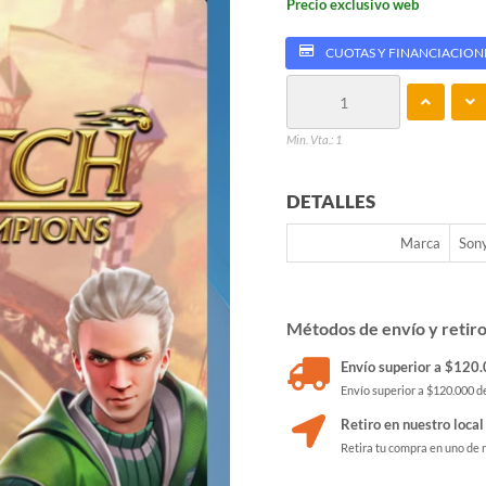
Precio exclusivo web
CUOTAS Y FINANCIACION
Min. Vta.: 1
DETALLES
Marca
Son
Métodos de envío y retir
Envío superior a $120.0
Envío superior a $120.000 de
Retiro en nuestro local
Retira tu compra en uno de 