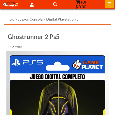
(
0
)
$ 0,00
Inicio
>
Juegos Consola
>
Digital Playstation 5
Ghostrunner 2 Ps5
1127983