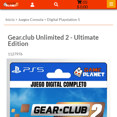
(
0
)
$ 0,00
Inicio
>
Juegos Consola
>
Digital Playstation 5
Gear.club Unlimited 2 - Ultimate
Edition
1127976