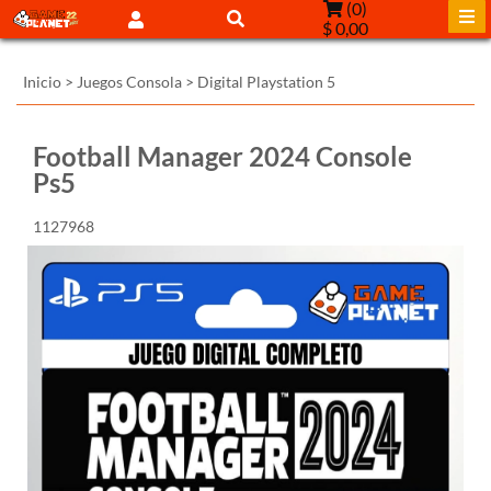
(
0
)
$ 0,00
Inicio
>
Juegos Consola
>
Digital Playstation 5
Football Manager 2024 Console
Ps5
1127968