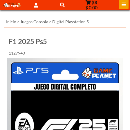
(
0
)
$ 0,00
Inicio
>
Juegos Consola
>
Digital Playstation 5
F1 2025 Ps5
1127940