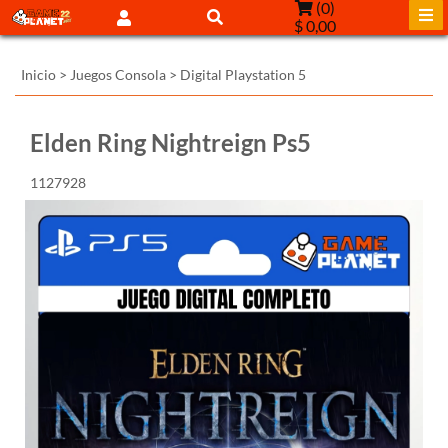
(
0
)
$ 0,00
Inicio
>
Juegos Consola
>
Digital Playstation 5
Elden Ring Nightreign Ps5
1127928