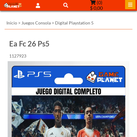
(
0
)
$ 0,00
Inicio
>
Juegos Consola
>
Digital Playstation 5
Ea Fc 26 Ps5
1127923