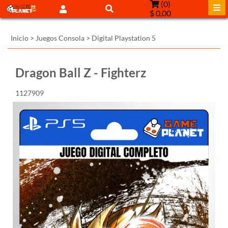
(
0
)
$ 0,00
Inicio
>
Juegos Consola
>
Digital Playstation 5
Dragon Ball Z - Fighterz
1127909