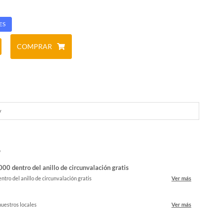
ES
COMPRAR
y
o
00 dentro del anillo de circunvalación gratis
ntro del anillo de circunvalación gratis
Ver más
nuestros locales
Ver más