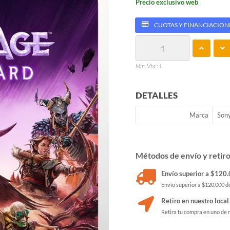
Precio exclusivo web
CUOTAS Y FINANCIACION
Min. Vta.: 1
DETALLES
Marca
Son
Métodos de envío y retir
Envío superior a $120.0
Envío superior a $120.000 de
Retiro en nuestro local
Retira tu compra en uno de 