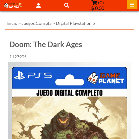
(
0
)
$ 0,00
Inicio
>
Juegos Consola
>
Digital Playstation 5
Doom: The Dark Ages
1127905