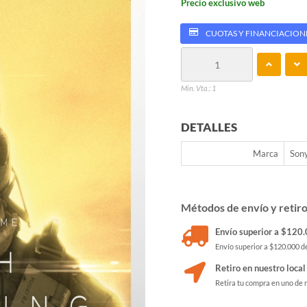
Precio exclusivo web
CUOTAS Y FINANCIACION
Min. Vta.: 1
DETALLES
Marca
Son
Métodos de envío y retir
Envío superior a $120.0
Envío superior a $120.000 de
Retiro en nuestro local
Retira tu compra en uno de 