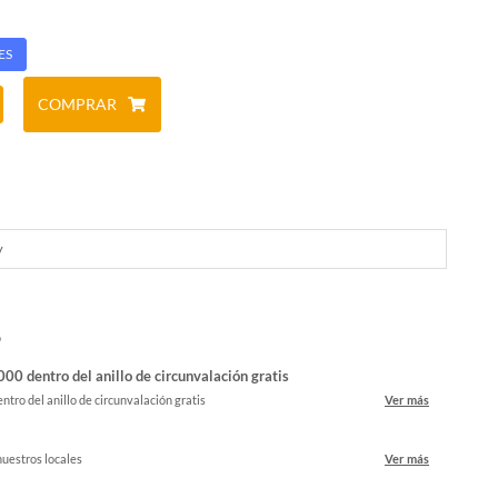
ES
COMPRAR
y
o
00 dentro del anillo de circunvalación gratis
ntro del anillo de circunvalación gratis
Ver más
nuestros locales
Ver más