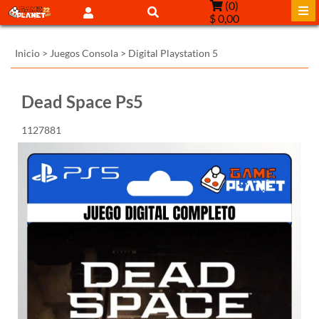
(
0
)
$ 0,00
Inicio
>
Juegos Consola
>
Digital Playstation 5
Dead Space Ps5
1127881