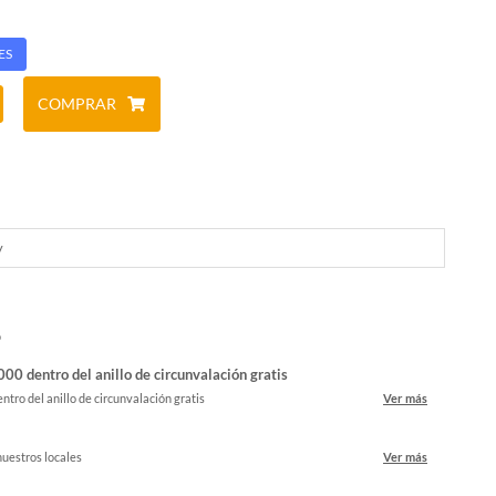
ES
COMPRAR
y
o
00 dentro del anillo de circunvalación gratis
ntro del anillo de circunvalación gratis
Ver más
nuestros locales
Ver más