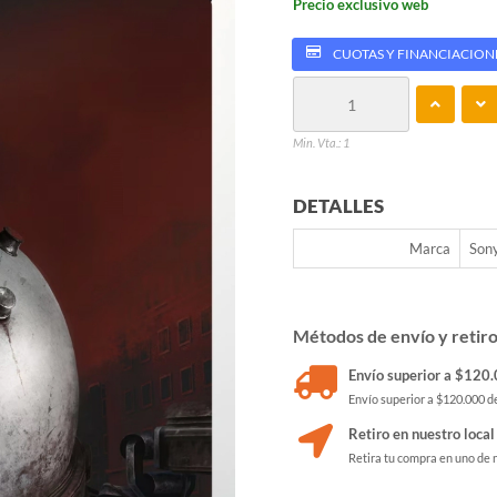
Precio exclusivo web
CUOTAS Y FINANCIACION
Min. Vta.: 1
DETALLES
Marca
Son
Métodos de envío y retir
Envío superior a $120.0
Envío superior a $120.000 de
Retiro en nuestro local
Retira tu compra en uno de 