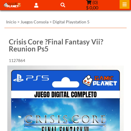
(
0
)
$ 0,00
Inicio
>
Juegos Consola
>
Digital Playstation 5
Crisis Core ?Final Fantasy Vii?
Reunion Ps5
1127864