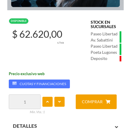
DISPONIBLE
STOCK EN
SUCURSALES
$ 62.620,00
Paseo Libertad
Av. Sabattini
c/iva
Paseo Libertad
Poeta Lugones
Deposito
Precio exclusivo web
CUOTAS Y FINANCIACIONES
COMPRAR
Min. Vta.: 1
DETALLES