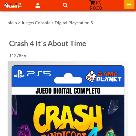
(
0
)
$ 0,00
Inicio
>
Juegos Consola
>
Digital Playstation 5
Crash 4 It´s About Time
1127856