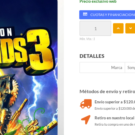
Precio exclusivo web
CUOTAS Y FINANCIACION
Min. Vta.: 1
DETALLES
Marca
Son
Métodos de envío y retir
Envío superior a $120.0
Envío superior a $120.000 de
Retiro en nuestro local
Retira tu compra en uno de 