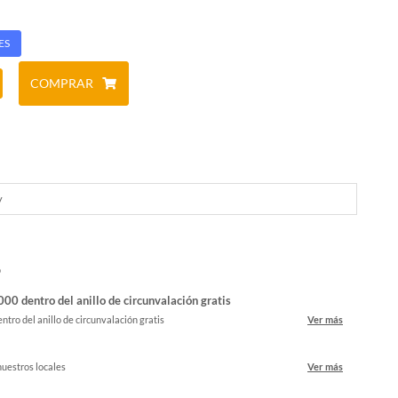
ES
COMPRAR
y
o
00 dentro del anillo de circunvalación gratis
ntro del anillo de circunvalación gratis
Ver más
nuestros locales
Ver más