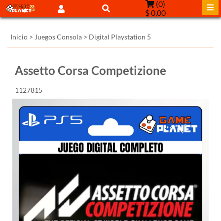
(
0
)
$ 0,00
Inicio
>
Juegos Consola
>
Digital Playstation 5
Assetto Corsa Competizione
1127815