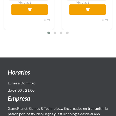
a.: 1
Min. Vta.: 1
Min. Vt
c/iva
c/iva
Horarios
Lunes a Domingo
de 09:00 a 21:00
Empresa
GamePlanet, Games & Technology. Encargados en transmitir la
pasión por los #Videojuegos y la #Tecnología desde el año