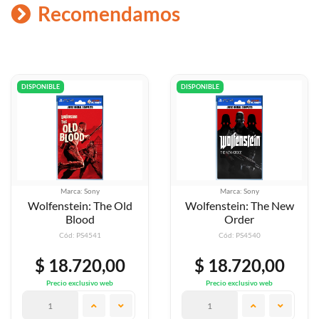
Recomendamos
DISPONIBLE
DISPONIBLE
ca: Sony
Marca: Sony
Mar
ein: The Old
Wolfenstein: The New
Wolfens
Blood
Order
New 
: PS4541
Cód: PS4540
Cód
.720,00
$ 18.720,00
$ 50
exclusivo web
Precio exclusivo web
Precio 