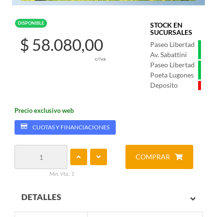
DISPONIBLE
STOCK EN
SUCURSALES
$ 58.080,00
Paseo Libertad
Av. Sabattini
c/iva
Paseo Libertad
Poeta Lugones
Deposito
Precio exclusivo web
CUOTAS Y FINANCIACIONES
COMPRAR
Min. Vta.: 1
DETALLES