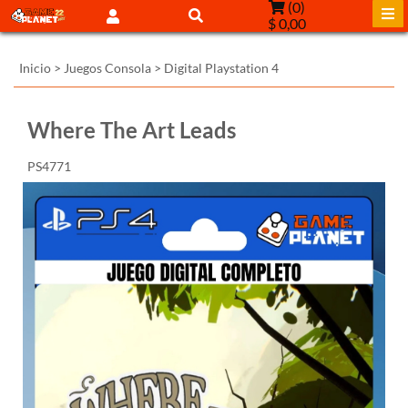
(
0
)
$ 0,00
Inicio
>
Juegos Consola
>
Digital Playstation 4
Where The Art Leads
PS4771