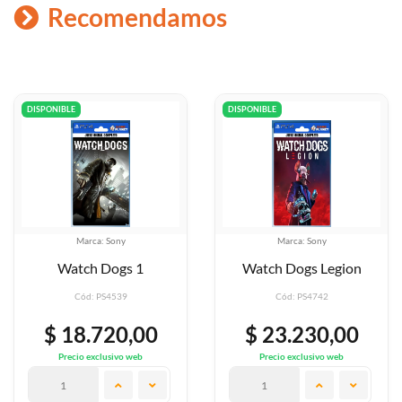
Recomendamos
DISPONIBLE
DISPONIBLE
Marca: Sony
Marca: Sony
Watch Dogs 1
Watch Dogs Legion
Cód: PS4539
Cód: PS4742
$ 18.720,00
$ 23.230,00
Precio exclusivo web
Precio exclusivo web