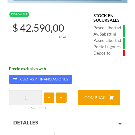
DISPONIBLE
STOCK EN
SUCURSALES
$ 42.590,00
Paseo Libertad
Av. Sabattini
c/iva
Paseo Libertad
Poeta Lugones
Deposito
Precio exclusivo web
CUOTAS Y FINANCIACIONES
COMPRAR
Min. Vta.: 1
DETALLES