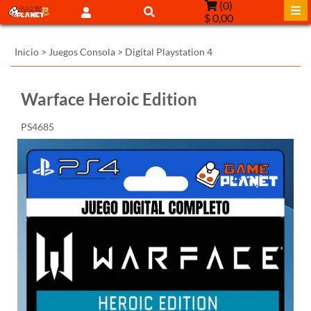
(
0
)
$ 0,00
Inicio
>
Juegos Consola
>
Digital Playstation 4
Warface Heroic Edition
PS4685