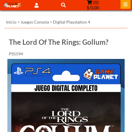
(
0
)
$ 0,00
Inicio
>
Juegos Consola
>
Digital Playstation 4
The Lord Of The Rings: Gollum?
PS5594