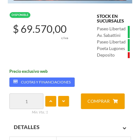
DISPONIBLE
STOCK EN
SUCURSALES
$ 69.570,00
Paseo Libertad
Av. Sabattini
c/iva
Paseo Libertad
Poeta Lugones
Deposito
Precio exclusivo web
CUOTAS Y FINANCIACIONES
COMPRAR
Min. Vta.: 1
DETALLES