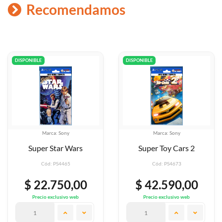
Recomendamos
DISPONIBLE
DISPONIBLE
Marca: Sony
Marca: Sony
rs
Super Toy Cars 2
Surf World Ser
Cód: PS4673
Cód: PS4683
00
$ 42.590,00
$ 42.590,
eb
Precio exclusivo web
Precio exclusivo w