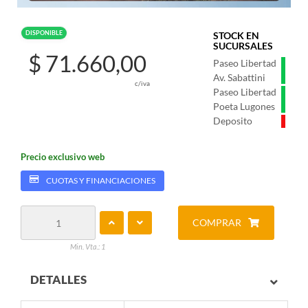
DISPONIBLE
STOCK EN
SUCURSALES
$ 71.660,00
Paseo Libertad
Av. Sabattini
c/iva
Paseo Libertad
Poeta Lugones
Deposito
Precio exclusivo web
CUOTAS Y FINANCIACIONES
COMPRAR
Min. Vta.: 1
DETALLES