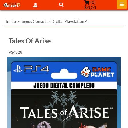
(
0
)
$ 0,00
Inicio
>
Juegos Consola
>
Digital Playstation 4
Tales Of Arise
PS4828