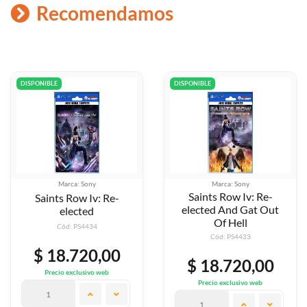
Recomendamos
DISPONIBLE
DISPONIBLE
ony
Marca: Sony
Marca: S
Saints Row Iv: Re-
Iv: Re-
Saints Row: 
elected And Gat Out
ed
Remaste
Of Hell
434
Cód: PS4
Cód: PS4433
20,00
$ 18.7
$ 18.720,00
ivo web
Precio exclus
Precio exclusivo web