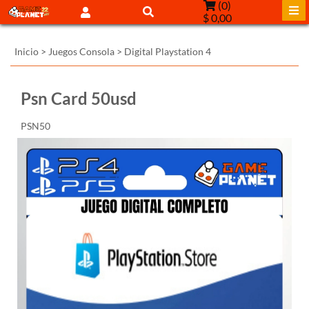
(
0
)
$ 0,00
Inicio
>
Juegos Consola
>
Digital Playstation 4
Psn Card 50usd
PSN50