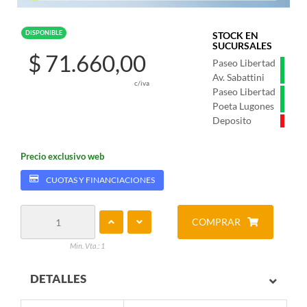
DISPONIBLE
STOCK EN
SUCURSALES
$ 71.660,00
Paseo Libertad
Av. Sabattini
c/iva
Paseo Libertad
Poeta Lugones
Deposito
Precio exclusivo web
CUOTAS Y FINANCIACIONES
COMPRAR
Min. Vta.: 1
DETALLES