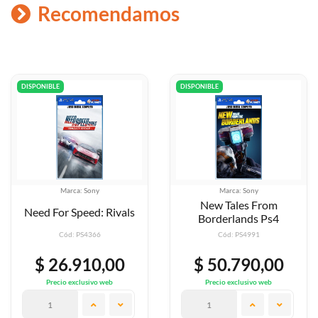
Recomendamos
DISPONIBLE
DISPONIBLE
ca: Sony
Marca: Sony
Mar
New Tales From
Speed: Rivals
New Supe
Borderlands Ps4
: PS4366
Cód: PS4991
Cód
.910,00
$ 50.790,00
$ 50
exclusivo web
Precio exclusivo web
Precio 