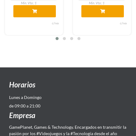
a.: 1
Min. Vta.: 1
Min. Vt
c/iva
c/iva
Horarios
Lunes a Domingo
de 09:00 a 21:00
Empresa
GamePlanet, Games & Technology. Encargados en transmitir la
pasión por los #Videojuegos y la #Tecnología desde el año