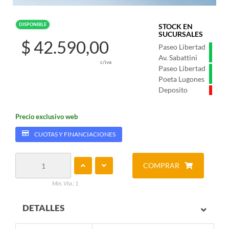
DISPONIBLE
STOCK EN
SUCURSALES
$ 42.590,00
Paseo Libertad
Av. Sabattini
c/iva
Paseo Libertad
Poeta Lugones
Deposito
Precio exclusivo web
CUOTAS Y FINANCIACIONES
COMPRAR
Min. Vta.: 1
DETALLES