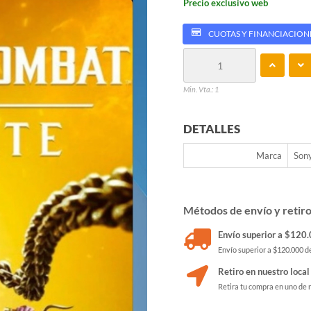
Precio exclusivo web
CUOTAS Y FINANCIACION
Min. Vta.: 1
DETALLES
Marca
Son
Métodos de envío y retir
Envío superior a $120.0
Envío superior a $120.000 de
Retiro en nuestro local
Retira tu compra en uno de 