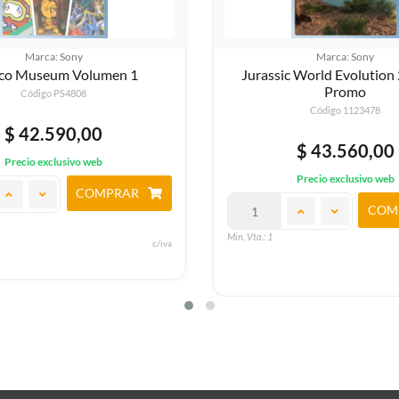
Marca: Sony
Marca: Sony
 World Evolution 2 Digital
New Tales From Borderl
Promo
Código PS4991
Código 1123478
$ 50.790,00
$ 43.560,00
Precio exclusivo web
Precio exclusivo web
COM
COMPRAR
Min. Vta.: 1
c/iva