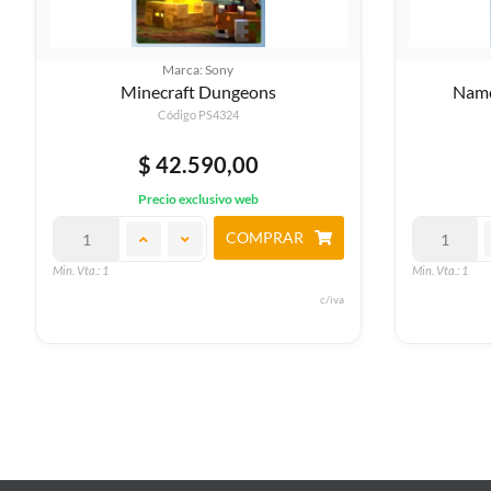
Marca: Sony
Namco Museum Volumen 1
Jurassic
Código PS4808
$ 42.590,00
Precio exclusivo web
COMPRAR
Min. Vta.: 1
Min. Vta.: 1
c/iva