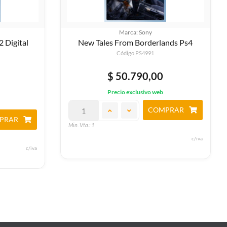
Marca: Sony
ands Ps4
Garfield Lasagna Party
Código PS4963
$ 50.790,00
Precio exclusivo web
PRAR
COMPRAR
Min. Vta.: 1
c/iva
c/iva