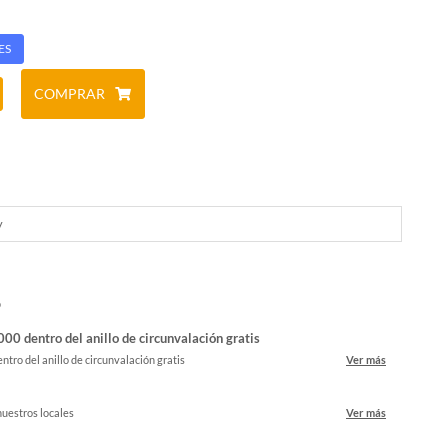
ES
COMPRAR
y
o
00 dentro del anillo de circunvalación gratis
ntro del anillo de circunvalación gratis
Ver más
nuestros locales
Ver más