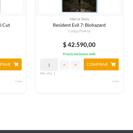
Marca: Sony
l Cut
Resident Evil 7: Biohazard
Código PS4418
$ 42.590,00
Precio exclusivo web
PRAR
COMPRAR
Min. Vta.: 1
c/iva
c/iva