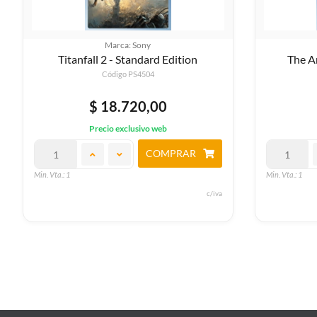
Marca: Sony
Titanfall 2 - Standard Edition
The A
Código PS4504
$ 18.720,00
Precio exclusivo web
COMPRAR
Min. Vta.: 1
Min. Vta.: 1
c/iva