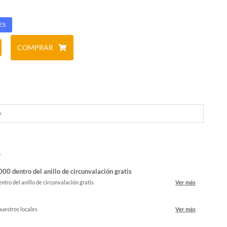
ES
COMPRAR
y
o
00 dentro del anillo de circunvalación gratis
ntro del anillo de circunvalación gratis
Ver más
nuestros locales
Ver más