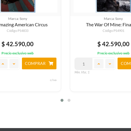
Marca: Sony
Marca: Sony
mazing American Circus
The War Of Mine: Fina
Código PS4833
Código PS4901
$ 42.590,00
$ 42.590,00
Precio exclusivo web
Precio exclusivo web
COMPRAR
COM
Min. Vta.: 1
c/iva