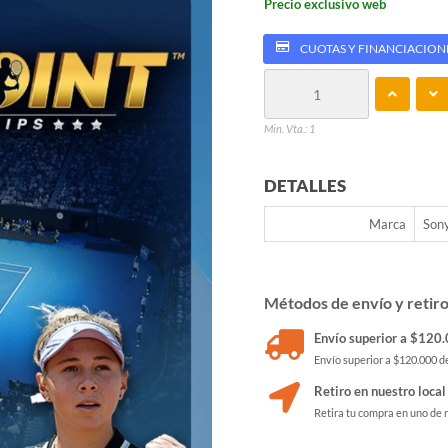
Precio exclusivo web
CUOTAS Y FINANCIACION
Min. Vta.: 1
DETALLES
Marca
Son
Métodos de envío y retir
Envío superior a $120.0
Envío superior a $120.000 de
Retiro en nuestro local
Retira tu compra en uno de 