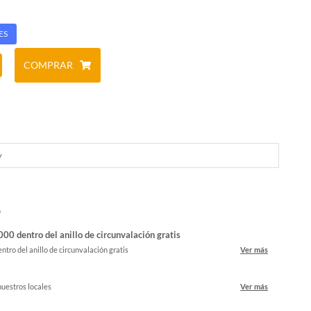
ES
COMPRAR
y
o
00 dentro del anillo de circunvalación gratis
ntro del anillo de circunvalación gratis
Ver más
nuestros locales
Ver más