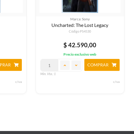
Marca: Sony
Uncharted: The Lost Legacy
Código PS4530
$ 42.590,00
Precio exclusivo web
PRAR
COMPRAR
Min. Vta.: 1
c/iva
c/iva