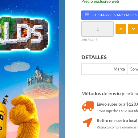
Precio exclusivo web
CUOTAS Y FINANCIACION
Min. Vta.: 1
DETALLES
Marca
Son
Métodos de envío y retir
Envío superior a $120.0
Envío superior a $120.000 de
Retiro en nuestro local
Retira tu compra en uno de 