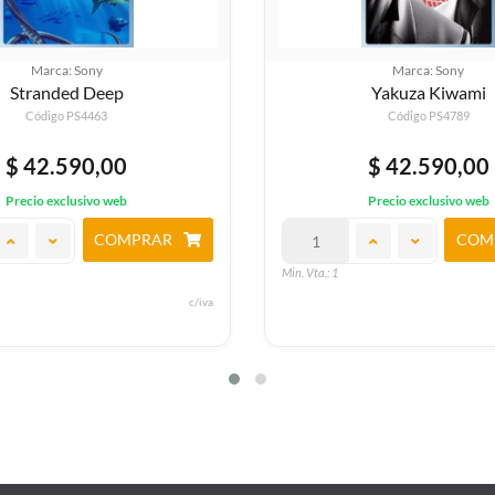
Marca: Sony
Marca: Sony
Stranded Deep
Yakuza Kiwami
Código PS4463
Código PS4789
$ 42.590,00
$ 42.590,00
Precio exclusivo web
Precio exclusivo web
COMPRAR
COM
Min. Vta.: 1
c/iva