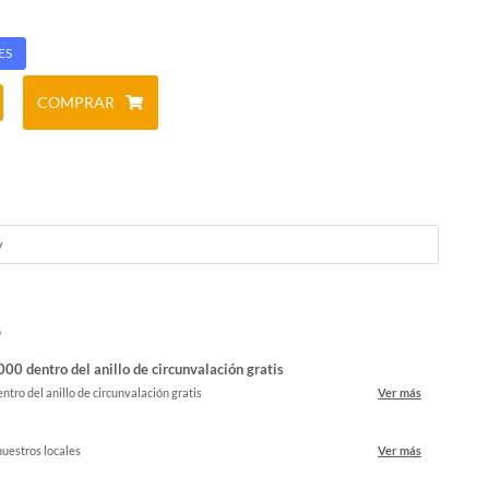
ES
COMPRAR
y
o
00 dentro del anillo de circunvalación gratis
ntro del anillo de circunvalación gratis
Ver más
nuestros locales
Ver más