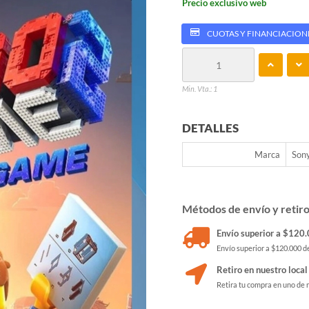
Precio exclusivo web
CUOTAS Y FINANCIACION
Min. Vta.: 1
DETALLES
Marca
Son
Métodos de envío y retir
Envío superior a $120.0
Envío superior a $120.000 de
Retiro en nuestro local
Retira tu compra en uno de 