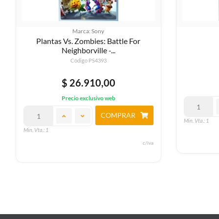
Marca: Sony
le For
Yakuza 0
Código PS4551
$ 42.590,00
Precio exclusivo web
COMPRAR
RAR
Min. Vta.: 1
c/iva
c/iva