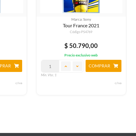
rca: Sony
Marca: Sony
France 2021
Shenmue 1 Y 2
igo PS4769
Código PS4807
0.790,00
$ 58.080,00
exclusivo web
Precio exclusivo web
COMPRAR
COMPRAR
Min. Vta.: 1
c/iva