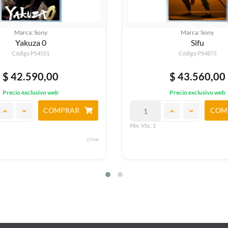
Marca: Sony
Ma
Sifu
Tour 
Código PS4873
Cód
$ 43.560,00
$ 5
Precio exclusivo web
Precio 
COMPRAR
Min. Vta.: 1
Min. Vta.: 1
c/iva