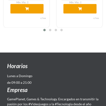
Min. Vta.: 1
Min. Vta.: 1
va
c/iva
c/i
Horarios
Lunes a Domingo
de 09:00 a 21:00
Empresa
GamePlanet, Games & Technology. Encargados en transmitir la
pasión por los #Videojuegos y la #Tecnología desde el año