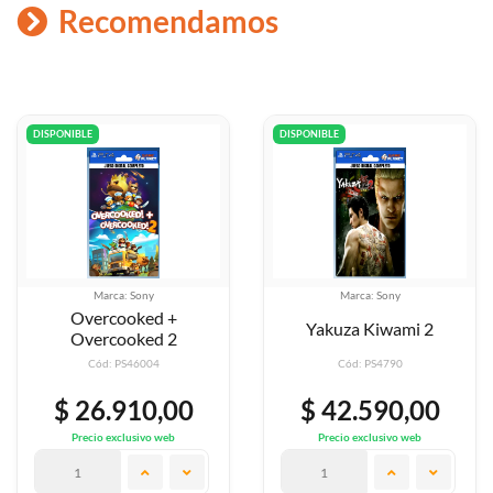
Recomendamos
DISPONIBLE
DISPONIBLE
Marca: Sony
Marca: Sony
World Of Outlaws: Dir
Yakuza Kiwami 2
Racing
Cód: PS4790
Cód: PS4932
$ 42.590,00
$ 50.790,00
Precio exclusivo web
Precio exclusivo web