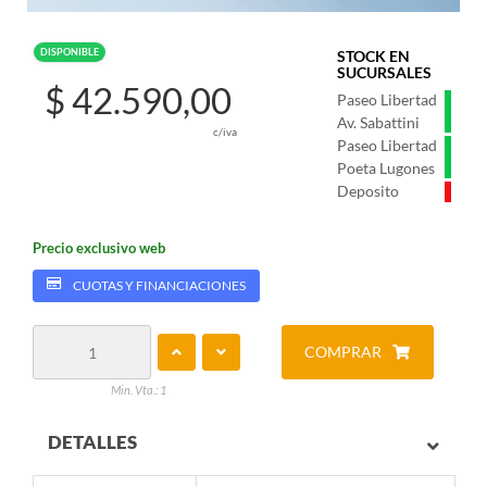
DISPONIBLE
STOCK EN
SUCURSALES
$ 42.590,00
Paseo Libertad
Av. Sabattini
c/iva
Paseo Libertad
Poeta Lugones
Deposito
Precio exclusivo web
CUOTAS Y FINANCIACIONES
COMPRAR
Min. Vta.: 1
DETALLES