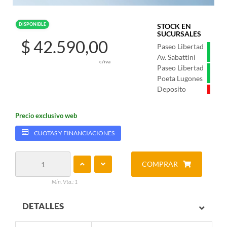
DISPONIBLE
STOCK EN
SUCURSALES
$ 42.590,00
Paseo Libertad
Av. Sabattini
c/iva
Paseo Libertad
Poeta Lugones
Deposito
Precio exclusivo web
CUOTAS Y FINANCIACIONES
COMPRAR
Min. Vta.: 1
DETALLES