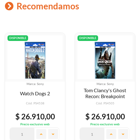
Recomendamos
DISPONIBLE
DISPONIBLE
ca: Sony
Marca: Sony
Mar
Tom Clancy's Ghost
Naruto
h Dogs 2
Recon: Breakpoint
Shino
: PS4538
Cód: PS4505
Cód
.910,00
$ 26.910,00
$ 26
exclusivo web
Precio exclusivo web
Precio 