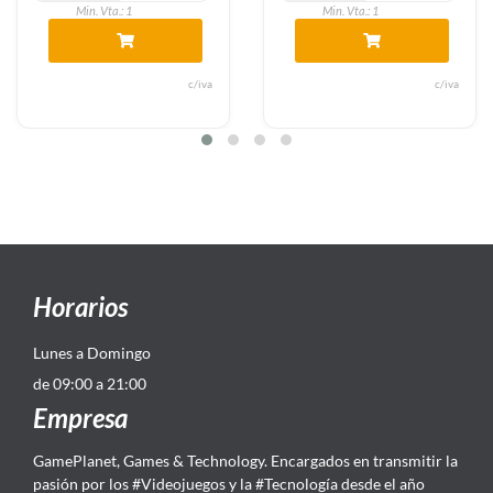
a.: 1
Min. Vta.: 1
Min. Vt
c/iva
c/iva
Horarios
Lunes a Domingo
de 09:00 a 21:00
Empresa
GamePlanet, Games & Technology. Encargados en transmitir la
pasión por los #Videojuegos y la #Tecnología desde el año