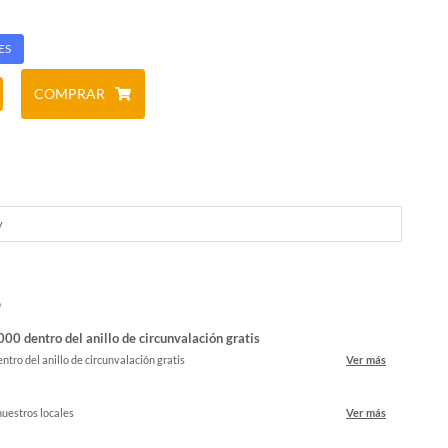
ES
COMPRAR
y
o
00 dentro del anillo de circunvalación gratis
ntro del anillo de circunvalación gratis
Ver más
nuestros locales
Ver más