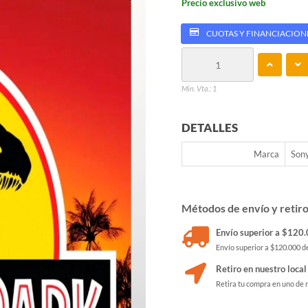
Precio exclusivo web
CUOTAS Y FINANCIACION
Min. Vta.: 1
DETALLES
Marca
Son
Métodos de envío y retir
Envío superior a $120.0
Envío superior a $120.000 de
Retiro en nuestro local
Retira tu compra en uno de 