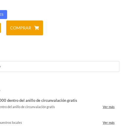
ES
COMPRAR
y
o
00 dentro del anillo de circunvalación gratis
ntro del anillo de circunvalación gratis
Ver más
nuestros locales
Ver más