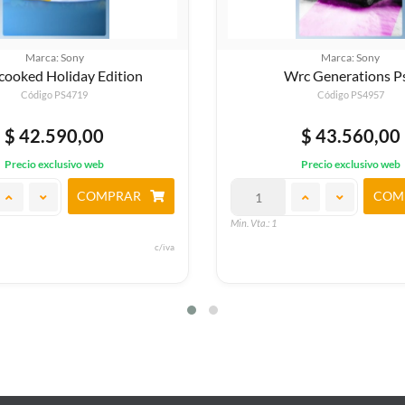
Marca: Sony
Marca: Sony
rc Generations Ps4
Maneater
Código PS4957
Código PS46034
$ 43.560,00
$ 43.560,00
Precio exclusivo web
Precio exclusivo web
COMPRAR
COM
Min. Vta.: 1
c/iva