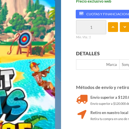
Precio exclusivo web
CUOTAS Y FINANCIACION
Min. Vta.: 1
DETALLES
Marca
Son
Métodos de envío y retir
Envío superior a $120.0
Envío superior a $120.000 de
Retiro en nuestro local
Retira tu compra en uno de 