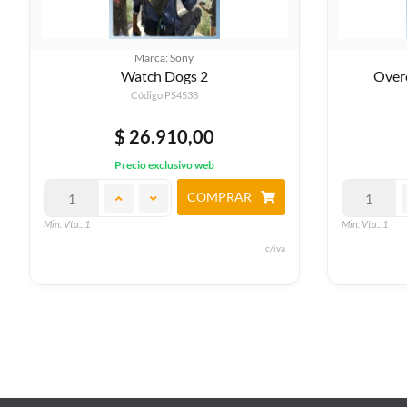
Marca: Sony
Overcooked Holiday Edition
W
Código PS4719
$ 42.590,00
Precio exclusivo web
COMPRAR
Min. Vta.: 1
Min. Vta.: 1
c/iva