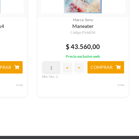
Marca: Sony
Tour France 2021
Código PS4769
$ 50.790,00
Precio exclusivo web
PRAR
COMPRAR
Min. Vta.: 1
c/iva
c/iva