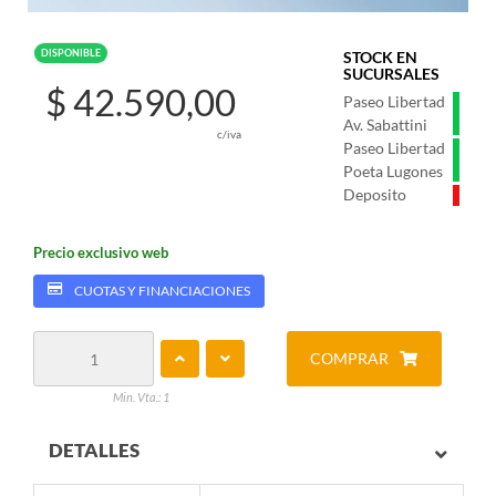
DISPONIBLE
STOCK EN
SUCURSALES
$ 42.590,00
Paseo Libertad
Av. Sabattini
c/iva
Paseo Libertad
Poeta Lugones
Deposito
Precio exclusivo web
CUOTAS Y FINANCIACIONES
COMPRAR
Min. Vta.: 1
DETALLES