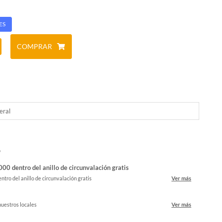
ES
COMPRAR
eral
o
00 dentro del anillo de circunvalación gratis
ntro del anillo de circunvalación gratis
Ver más
nuestros locales
Ver más