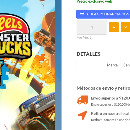
Precio exclusivo web
CUOTAS Y FINANCIACION
Min. Vta.: 1
DETALLES
Marca
Gen
Métodos de envío y retir
Envío superior a $120.0
Envío superior a $120.000 de
Retiro en nuestro local
Retira tu compra en uno de 