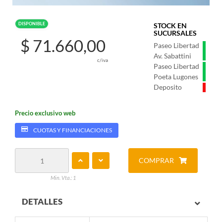
DISPONIBLE
STOCK EN
SUCURSALES
$ 71.660,00
Paseo Libertad
Av. Sabattini
c/iva
Paseo Libertad
Poeta Lugones
Deposito
Precio exclusivo web
CUOTAS Y FINANCIACIONES
COMPRAR
Min. Vta.: 1
DETALLES