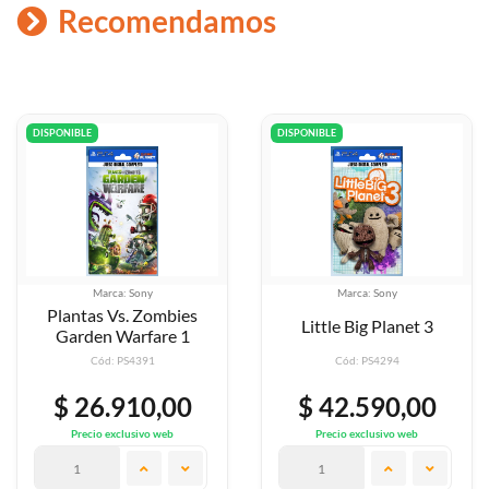
Recomendamos
DISPONIBLE
DISPONIBLE
Marca: Sony
Marca: Sony
bies
Little Big Planet 3
Lego Brawl
e 1
Cód: PS4294
Cód: PS4938
00
$ 42.590,00
$ 50.790,
eb
Precio exclusivo web
Precio exclusivo w