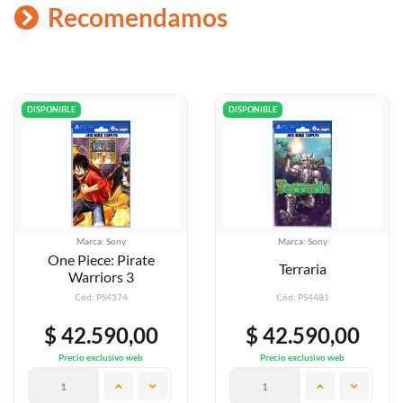
Recomendamos
DISPONIBLE
DISPONIBLE
ony
Marca: Sony
Marca: S
 Pirate
Terraria
L.a. No
s 3
374
Cód: PS4481
Cód: PS4
90,00
$ 42.590,00
$ 50.7
ivo web
Precio exclusivo web
Precio exclus