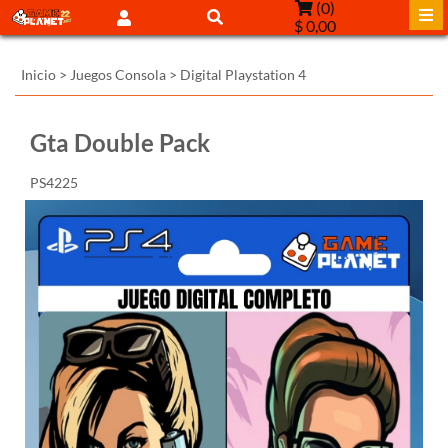
(
0
)
$ 0,00
Inicio
>
Juegos Consola
>
Digital Playstation 4
Gta Double Pack
PS4225